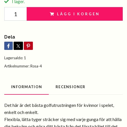
I lager.
LÄGG I KORGEN
Dela
Lagersaldo:
1
Artikelnummer:
Rosa-4
INFORMATION
RECENSIONER
Det här är det bästa golfutrustningen för kvinnor i spelet,
enkelt och enkelt.
Flexibla, lätta tyger sträcker sig med varje gunga för att hålla
dig bekväm och göra ditt bästa från det första hålet till det