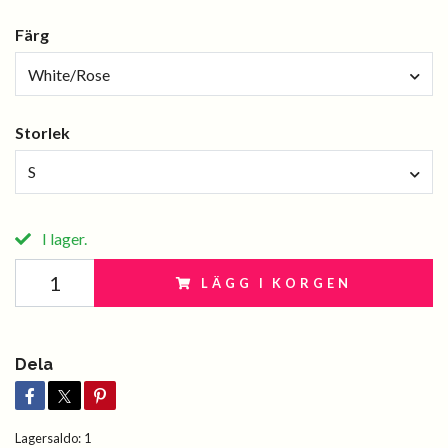
Färg
White/Rose
Storlek
S
I lager.
LÄGG I KORGEN
Dela
Lagersaldo:
1