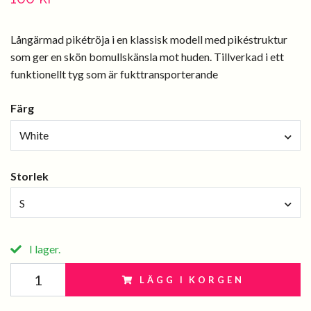
Långärmad pikétröja i en klassisk modell med pikéstruktur
som ger en skön bomullskänsla mot huden. Tillverkad i ett
funktionellt tyg som är fukttransporterande
Färg
White
Storlek
S
I lager.
LÄGG I KORGEN