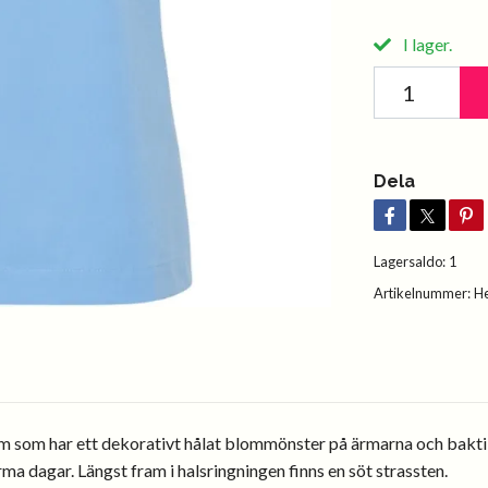
I lager.
Dela
Lagersaldo:
1
Artikelnummer:
H
som har ett dekorativt hålat blommönster på ärmarna och baktill
ma dagar. Längst fram i halsringningen finns en söt strassten.