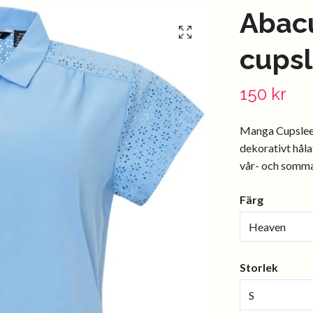
Abac
cups
150 kr
Manga Cupsleev
dekorativt håla
vår- och sommar
Färg
Heaven
Storlek
S