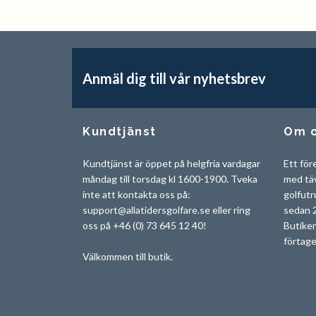
Anmäl dig till vår nyhetsbrev
Kundtjänst
Om 
Kundtjänst är öppet på helgfria vardagar
Ett för
måndag till torsdag kl 1600-1900. Tveka
med tä
inte att kontakta oss på:
golfutr
support@allatidersgolfare.se
eller ring
sedan 2
oss på +46 (0) 73 645 12 40!
Butiken
förtage
Välkommen till butik.