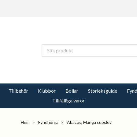
Tillbehör
Klubbor
Bollar
Storleksguide
Fynd
Tillfälliga varor
Hem
Fyndhörna
Abacus, Manga cupslev